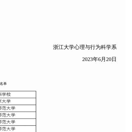
浙江大学心理与行为科学系
2023
年
6
月
20
日
名单