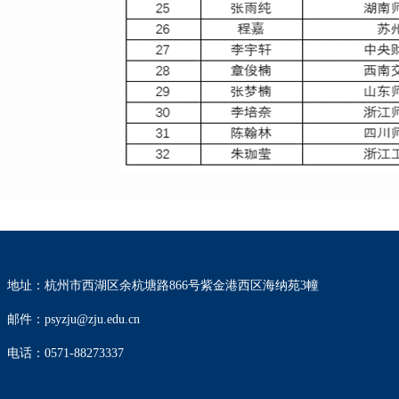
地址：杭州市西湖区余杭塘路866号紫金港西区海纳苑3幢
邮件：psyzju@zju.edu.cn
电话：0571-88273337