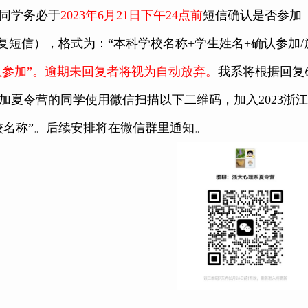
同学务必于
2023
年
6
月
21
日下午
24
点前
短信确认是否参加
复短信），格式为：“本科学校名称
+
学生姓名
+
确认参加
/
认参加”。逾期未回复者将视为自动放弃。
我系将根据回复
加夏令营的同学使用微信扫描以下二维码，加入
2023
浙江
校名称”。后续安排将在微信群里通知。