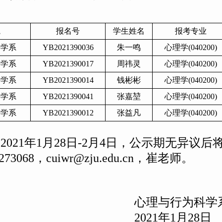
院
报名号
学生姓名
报考专业
科学系
YB2021390036
朱一鸣
心理学(040200)
科学系
YB2021390017
周祎灵
心理学(040200)
科学系
YB2021390014
钱彬彬
心理学(040200)
科学系
YB2021390041
张嘉堃
心理学(040200)
科学系
YB2021390012
张益凡
心理学(040200)
自
20
21年1月2
8
日
-
2月4日，公示期无异议后
8273068，cuiwr@zju.edu.cn，崔老师
。
理与行为科学
021年1月28日