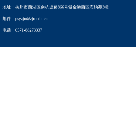
地址：杭州市西湖区余杭塘路866号紫金港西区海纳苑3幢
邮件：psyzju@zju.edu.cn
电话：0571-88273337