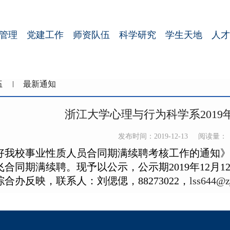
管理
党建工作
师资队伍
科学研究
学生天地
人才
伍
最新通知
浙江大学心理与行为科学系2019
发布时间：2019-12-13
阅读量：
好我校事业性质人员合同期满续聘考核工作的通知
飞合同期满续聘。现予以公示，公示期
2019
年
12
月
1
综合办反映，联系人：刘偲偲，
88273022
，
lss644@z