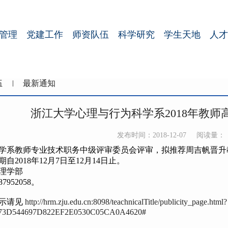
管理
党建工作
师资队伍
科学研究
学生天地
人才
伍
最新通知
浙江大学心理与行为科学系2018年教
发布时间：2018-12-07
阅读量：
系教师专业技术职务中级评审委员会评审，拟推荐周吉帆晋升
期自
2018
年
12
月7日至
12
月
14
日止。
理学部
87952058
。
示请见
http://hrm.zju.edu.cn:8098/teachnicalTitle/publicity_page.html?
73D544697D822EF2E0530C05CA0A4620
#