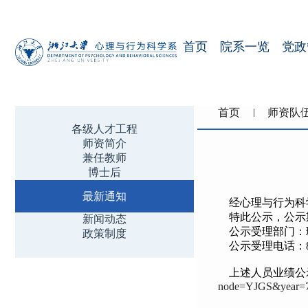
首页
院系一览
党政
首页
师资队
各级人才工程
师资简介
兼任教师
博士后
最新通知
经心理与行为科学
特此公示，公示
新闻动态
公示受理部门：
政策制度
公示受理电话：
上述人员业绩公
node=YJGS&year=