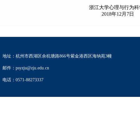
大学心理与行为科学
18年12月7日
地址：杭州市西湖区余杭塘路866号紫金港西区海纳苑3幢
邮件：psyzju@zju.edu.cn
电话：0571-88273337