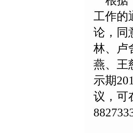
根据
工作的
论，同
林、卢
燕、王
示期
20
议，可
882733