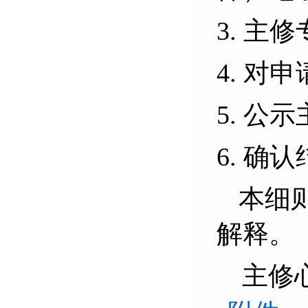
3. 
4. 
5. 公
6. 确
本细
解释。
主修