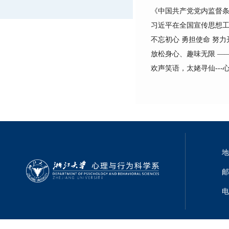
《中国共产党党内监督
习近平在全国宣传思想工
不忘初心 勇担使命 努力
放松身心、趣味无限 —
欢声笑语，太姥寻仙--
地
邮
电